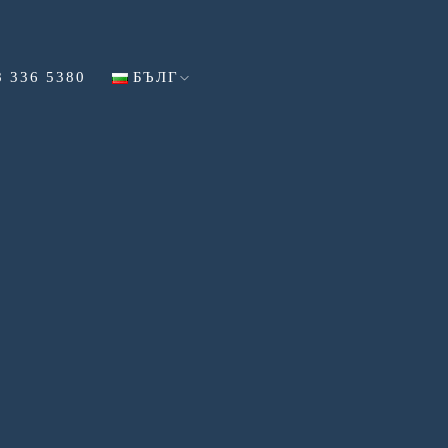
8 336 5380
БЪЛГ