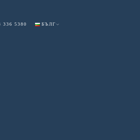
8 336 5380
БЪЛГ