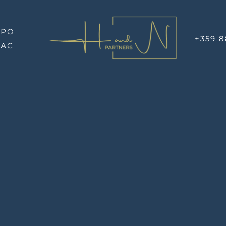
Ми буд
ПРО
+359 8
НАС