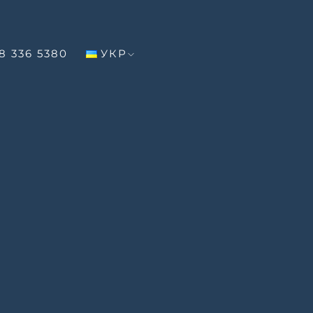
уємо для життя, а не для компромісів
8 336 5380
УКР
НАШІ ПРОЕКТИ