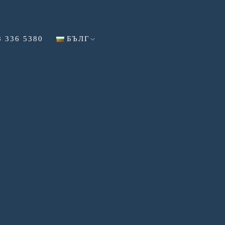
8 336 5380
БЪЛГ