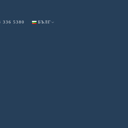
8 336 5380
БЪЛГ