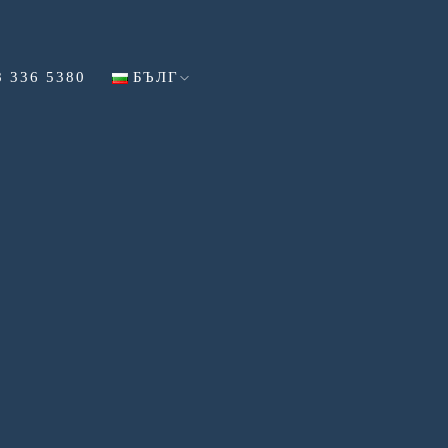
8 336 5380
БЪЛГ