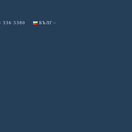
8 336 5380
БЪЛГ