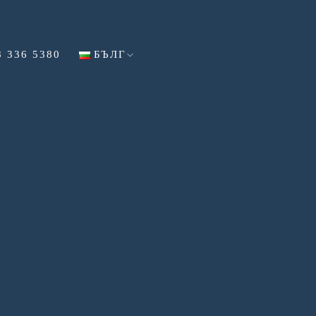
8 336 5380
БЪЛГ