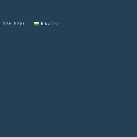
8 336 5380
БЪЛГ