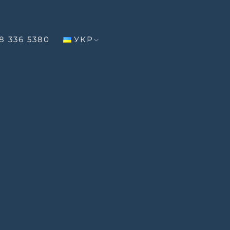
8 336 5380
УКР
ДАНО